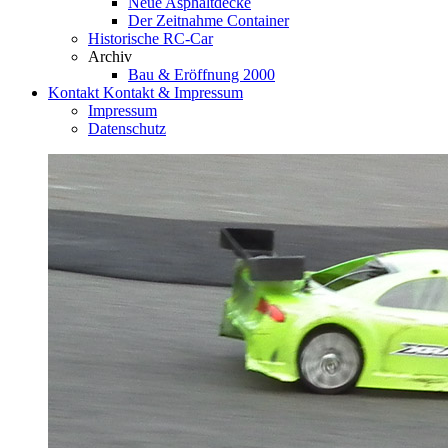
Neue Asphaltdecke
Der Zeitnahme Container
Historische RC-Car
Archiv
Bau & Eröffnung 2000
Kontakt
Kontakt & Impressum
Impressum
Datenschutz